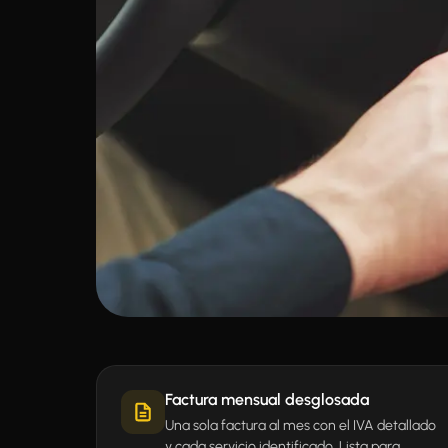
Factura mensual desglosada
Una sola factura al mes con el IVA detallado
y cada servicio identificado. Lista para