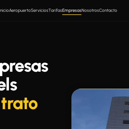
Inicio
Aeropuerto
Servicios
Tarifas
Empresas
Nosotros
Contacto
presas
els
 trato