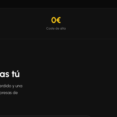
0€
Coste de alta
as tú
erdido y una
presas de