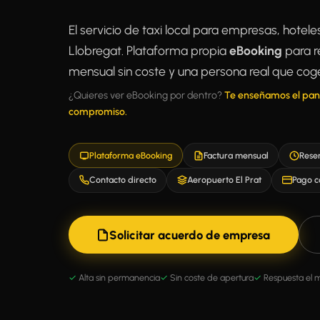
El servicio de taxi local para empresas, hotel
Llobregat. Plataforma propia
eBooking
para re
mensual sin coste y una persona real que coge
¿Quieres ver eBooking por dentro?
Te enseñamos el pan
compromiso.
Plataforma eBooking
Factura mensual
Reser
Contacto directo
Aeropuerto El Prat
Pago c
Solicitar acuerdo de empresa
Alta sin permanencia
Sin coste de apertura
Respuesta el 