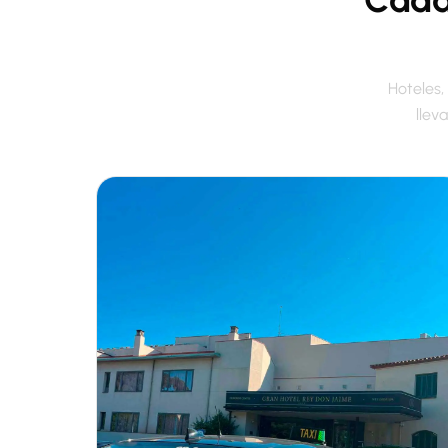
Hoteles,
llev