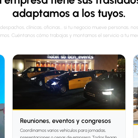
adaptamos a los tuyos.
 despachos, clínicas, oficinas… si tu negocio mueve personas, nos
amos. Cuéntanos cómo trabajas y montamos el servicio a tu me
Reuniones, eventos y congresos
Coordinamos varios vehículos para jornadas,
presentaciones o cenas de empresa. Todos llegan