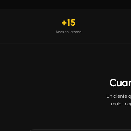
+15
Años en la zona
Cuan
Un cliente 
mala ima